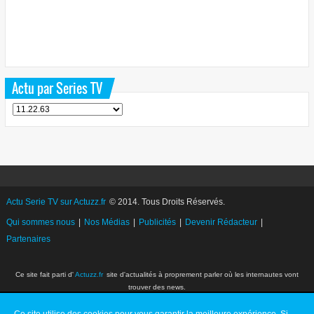
Actu par Series TV
Actu Serie TV sur Actuzz.fr
© 2014. Tous Droits Réservés.
Qui sommes nous
|
Nos Médias
|
Publicités
|
Devenir Rédacteur
|
Partenaires
Ce site fait parti d'
Actuzz.fr
site d'actualités à proprement parler où les internautes vont
trouver des news.
Série télé : news et actu sur les séries TV et les acteurs et actrices de télévision. Avec le
magazine en ligne Première, retrouvez tous les jours l'actualité exclusive en temps réel, des